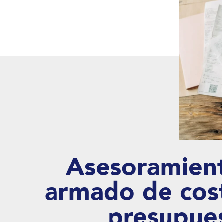
Asesoramient
armado de cos
presupue