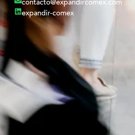
contacto@expandircomex.com
expandir-comex