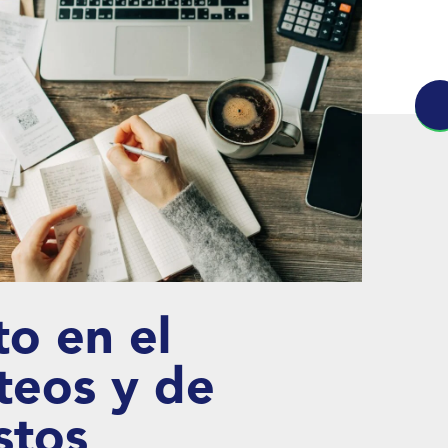
o en el
teos y de
stos